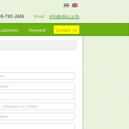
89-730-2426
Email :
info@sbls.co.th
Customers
Payment
Contact Us